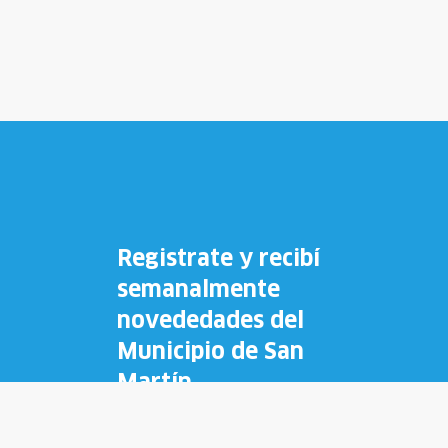
Registrate y recibí
semanalmente
novededades del
Municipio de San
Martín.