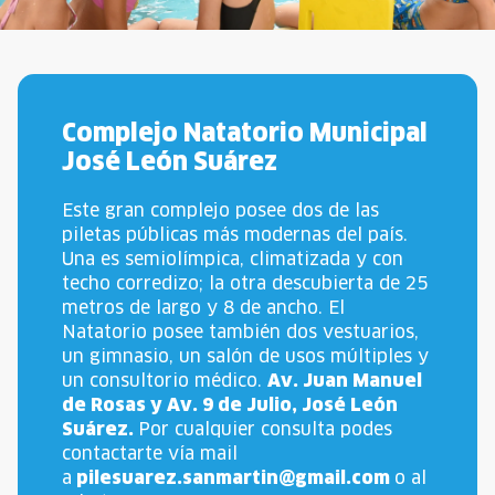
Complejo Natatorio Municipal
José León Suárez
Este gran complejo posee dos de las
piletas públicas más modernas del país.
Una es semiolímpica, climatizada y con
techo corredizo; la otra descubierta de 25
metros de largo y 8 de ancho. El
Natatorio posee también dos vestuarios,
un gimnasio, un salón de usos múltiples y
un consultorio médico.
Av. Juan Manuel
de Rosas y Av. 9 de Julio, José León
Suárez.
Por cualquier consulta podes
contactarte vía mail
a
pilesuarez.sanmartin@gmail.com
o al