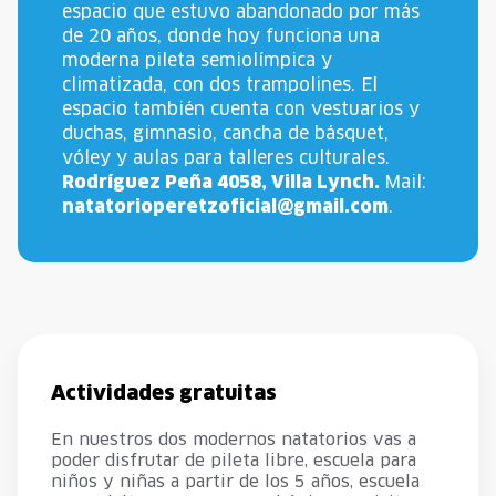
espacio que estuvo abandonado por más
de 20 años, donde hoy funciona una
moderna pileta semiolímpica y
climatizada, con dos trampolines. El
espacio también cuenta con vestuarios y
duchas, gimnasio, cancha de básquet,
vóley y aulas para talleres culturales.
Rodríguez Peña 4058, Villa Lynch.
Mail:
natatorioperetzoficial@gmail.com
.
Actividades gratuitas
En nuestros dos modernos natatorios vas a
poder disfrutar de pileta libre, escuela para
niños y niñas a partir de los 5 años, escuela