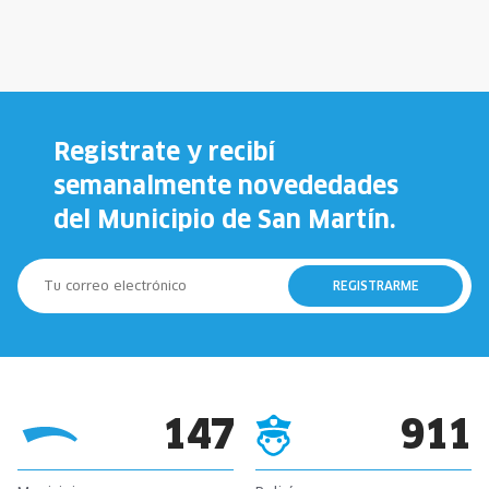
Registrate y recibí
semanalmente novededades
del Municipio de San Martín.
REGISTRARME
147
911