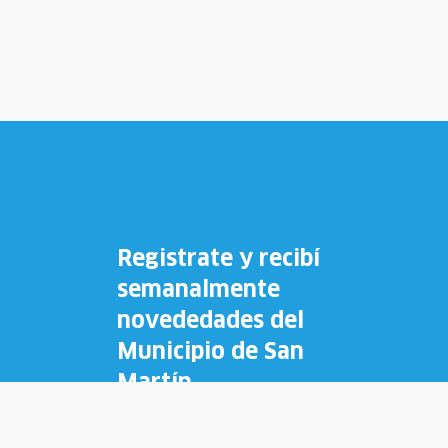
Registrate y recibí
semanalmente
novededades del
Municipio de San
Martín.